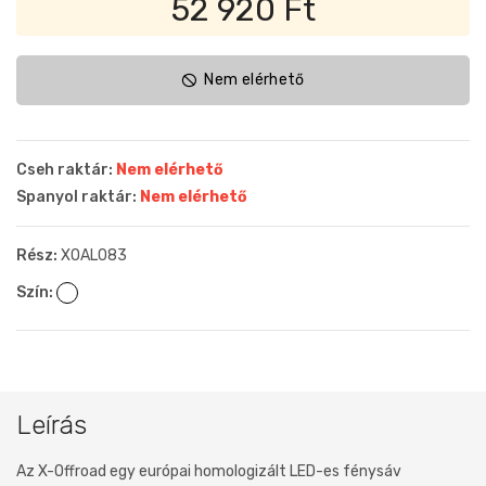
52 920 Ft
Nem elérhető
Cseh raktár:
Nem elérhető
Spanyol raktár:
Nem elérhető
Rész:
XOAL083
Szín:
Leírás
Az X-Offroad egy európai homologizált LED-es fénysáv