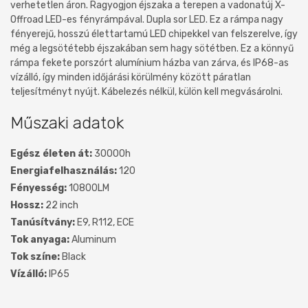
verhetetlen áron. Ragyogjon éjszaka a terepen a vadonatúj X-
Offroad LED-es fényrámpával. Dupla sor LED. Ez a rámpa nagy
fényerejű, hosszú élettartamú LED chipekkel van felszerelve, így
még a legsötétebb éjszakában sem hagy sötétben. Ez a könnyű
rámpa fekete porszórt alumínium házba van zárva, és IP68-as
vízálló, így minden időjárási körülmény között páratlan
teljesítményt nyújt. Kábelezés nélkül, külön kell megvásárolni.
Műszaki adatok
Egész életen át:
30000h
Energiafelhasználás:
120
Fényesség:
10800LM
Hossz:
22 inch
Tanúsítvány:
E9, R112, ECE
Tok anyaga:
Aluminum
Tok színe:
Black
Vízálló:
IP65