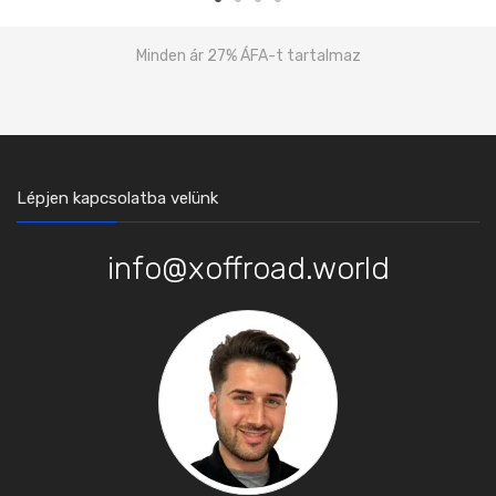
Minden ár 27% ÁFA-t tartalmaz
Lépjen kapcsolatba velünk
info@xoffroad.world