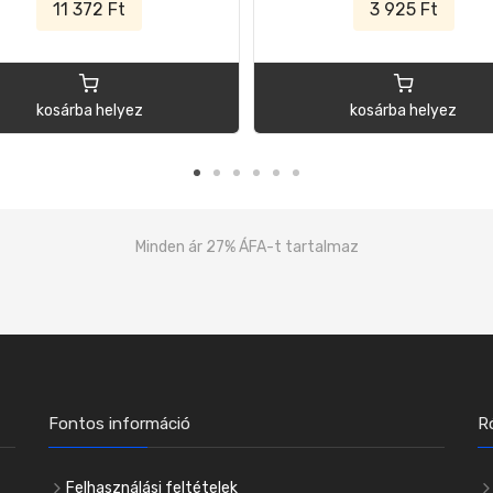
11 372 Ft
3 925 Ft
kosárba helyez
kosárba helyez
Minden ár 27% ÁFA-t tartalmaz
Fontos információ
R
Felhasználási feltételek