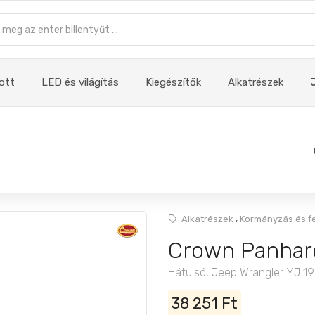
ott
LED és világítás
Kiegészítők
Alkatrészek
,
Alkatrészek
Kormányzás és f
Crown Panhar
Hátulsó, Jeep Wrangler YJ 1
38 251 Ft