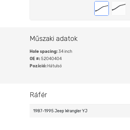
Műszaki adatok
Hole spacing:
34 inch
OE #:
52040404
Pozíció:
Hátulsó
Ráfér
1987-1995 Jeep Wrangler YJ