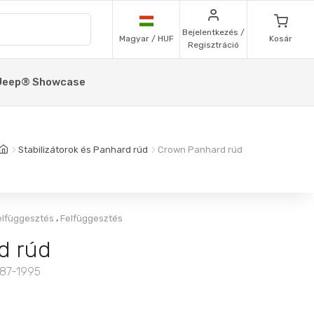
Bejelentkezés /
Magyar / HUF
Kosár
Regisztráció
Jeep® Showcase
Stabilizátorok és Panhard rúd
Crown Panhard rúd
,
elfüggesztés
Felfüggesztés
d rúd
987-1995