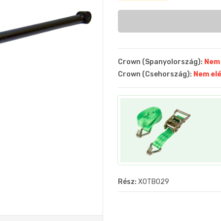
Crown (Spanyolország):
Nem 
Crown (Csehország):
Nem el
Rész:
XOTB029