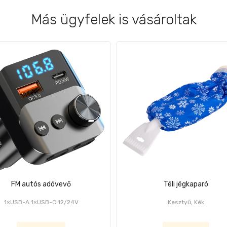
Más ügyfelek is vásároltak
FM autós adóvevő
Téli jégkaparó
1×USB-A 1×USB-C 12/24V
Kesztyű, Kék