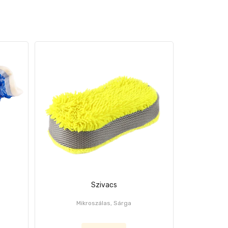
Szivacs
Mikroszálas, Sárga
Alu