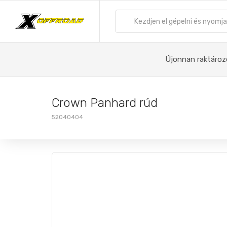
Újonnan raktároz
Crown Panhard rúd
52040404