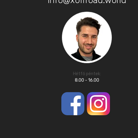
info@xoffroad.world
Hétfő péntek:
8.00 - 16.00