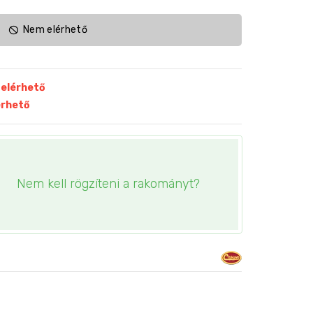
Nem elérhető
elérhető
érhető
Nem kell rögzíteni a rakományt?